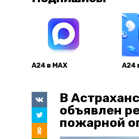
А24 в MAX
А24 
В Астраханс
объявлен р
пожарной о