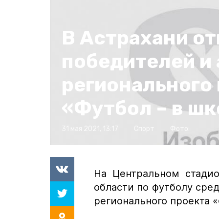
В Астрахани о
победителей и
регионального
«Футбол – в ш
31 мая 2021, 13:17
Спорт
Фото:
На Центральном стадио
области по футболу сре
регионального проекта «