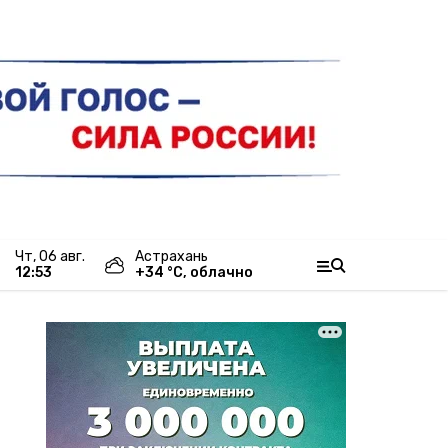
чт, 06 авг.
Астрахань
12:53
+
34
°С,
облачно