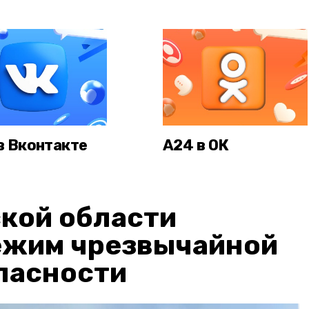
в Вконтакте
А24 в ОК
кой области
ежим чрезвычайной
пасности