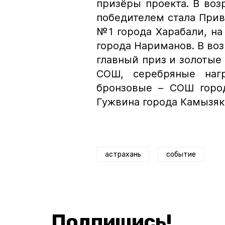
призёры проекта. В воз
победителем стала При
№1 города Харабали, н
города Нариманов. В воз
главный приз и золотые
СОШ, серебряные на
бронзовые – СОШ горо
Гужвина города Камызяк
астрахань
событие
Подпишись!