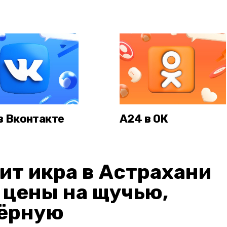
в Вконтакте
А24 в ОК
ит икра в Астрахани
: цены на щучью,
чёрную