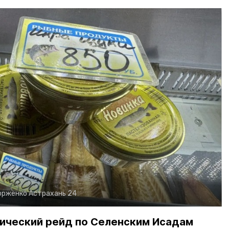
орженко
Астрахань 24
ический рейд по Селенским Исадам