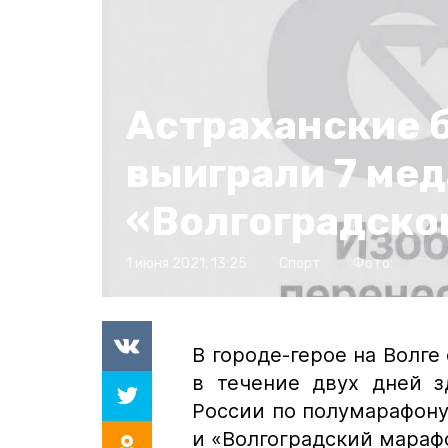
Астраханские 
выиграли 7 мед
«Волгоградско
1 июня 2021, 13:25
Спорт
Фото:
В городе-герое на Волге
в течение двух дней з
России по полумарафону
и «Волгоградский марафо