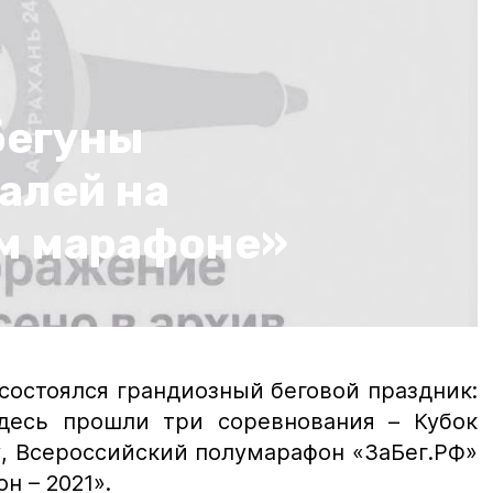
бегуны
алей на
м марафоне»
 состоялся грандиозный беговой праздник:
десь прошли три соревнования – Кубок
, Всероссийский полумарафон «ЗаБег.РФ»
н – 2021».