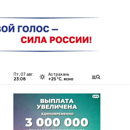
пт, 07 авг.
Астрахань
23:08
+
25
°С,
ясно