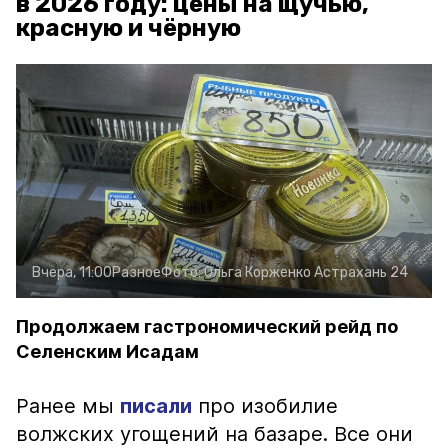
в 2026 году: цены на щучью,
красную и чёрную
Вчера, 11:00
Разное
Фото:
Ольга Корженко
Астрахань 24
Продолжаем гастрономический рейд по
Селенским Исадам
Ранее мы
писали
про изобилие
волжских угощений на базаре. Все они