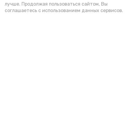
лучше. Продолжая пользоваться сайтом, Вы
соглашаетесь с использованием данных сервисов.
Фото: Ольга Корженко Астрахань 24
Не вся рыбная икра – дорогая. К
наиболее доступным вариантам,
обладающим высокой питательной
ценностью, относятся икра сельди,
трески, минтая. Но конечно, это совсем
не то, что дарят миру астраханские
щуки и осётры...
икра
рыба
астраханские бренды
астраханские продукты
базаринг