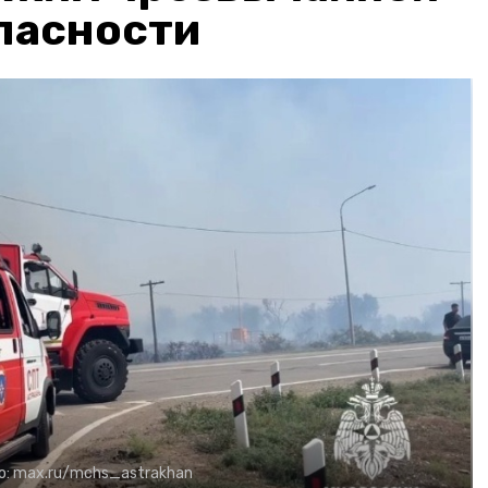
пасности
о:
max.ru/mchs_astrakhan