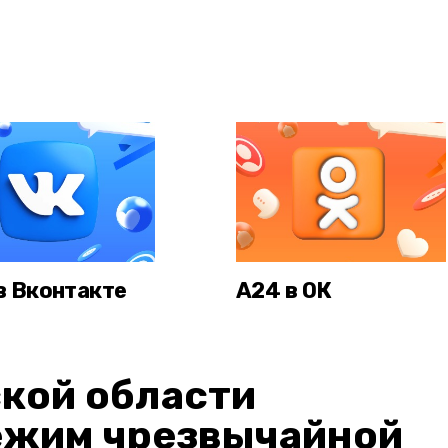
в Вконтакте
А24 в ОК
кой области
ежим чрезвычайной