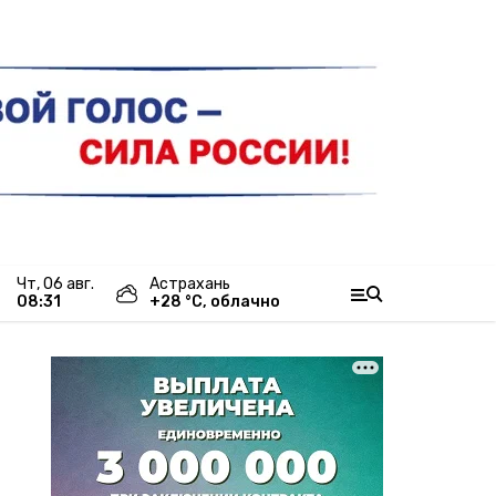
чт, 06 авг.
Астрахань
08:31
+
28
°С,
облачно