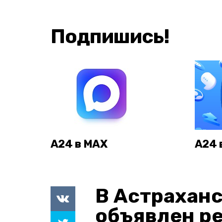
Подпишись!
А24 в MAX
А24 
В Астраханс
объявлен р