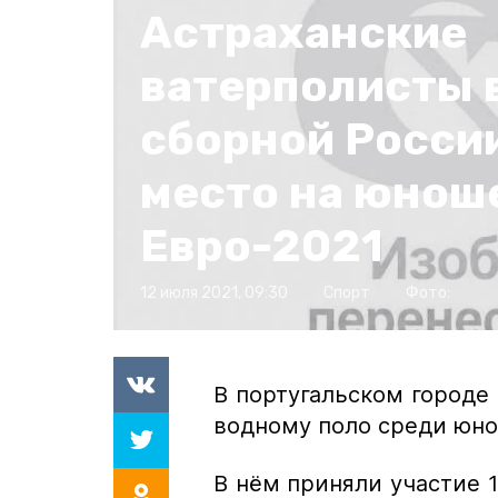
Астраханские
ватерполисты 
сборной России
место на юнош
Евро-2021
12 июля 2021, 09:30
Спорт
Фото:
В португальском городе
водному поло среди юно
В нём приняли участие 1