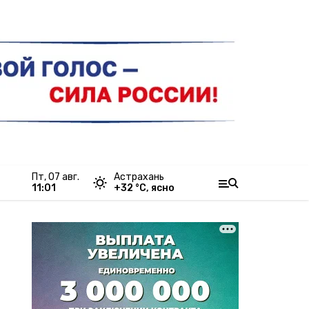
пт, 07 авг.
Астрахань
11:01
+
32
°С,
ясно