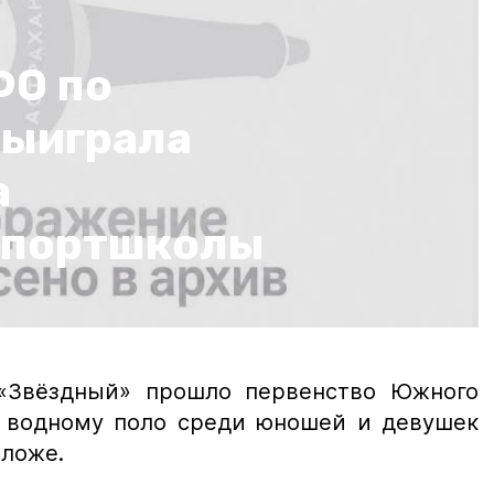
ФО по
выиграла
а
спортшколы
«Звёздный» прошло первенство Южного
о водному поло среди юношей и девушек
оложе.