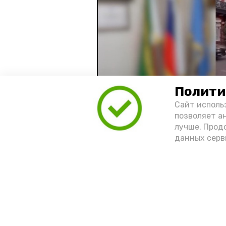
Полити
Сайт исполь
позволяет а
лучше. Прод
Видео: управление пресс-службы 
данных серв
год единства народов
зако