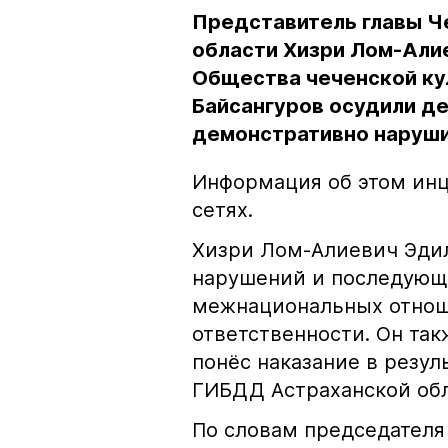
Представитель главы Ч
области Хизри Лом-Али
Общества чеченской ку
Байсангуров осудили де
демонстративно наруши
Информация об этом инц
сетях.
Хизри Лом-Алиевич Эдил
нарушений и последующе
межнациональных отноше
ответственности. Он та
понёс наказание в резу
ГИБДД Астраханской обл
По словам председателя