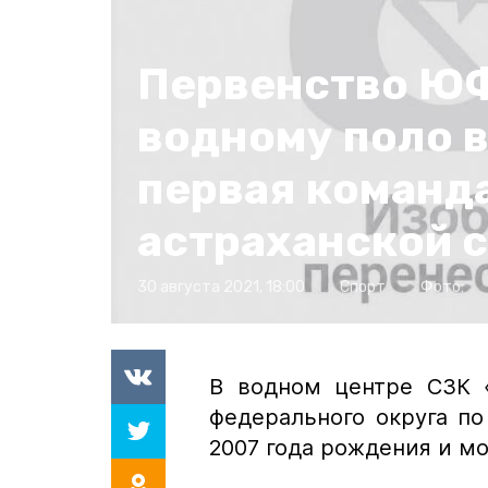
Первенство Ю
водному поло 
первая команд
астраханской 
30 августа 2021, 18:00
Спорт
Фото:
В водном центре СЗК 
федерального округа п
2007 года рождения и м