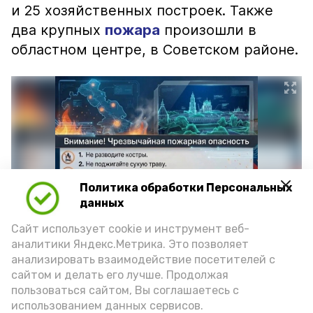
и 25 хозяйственных построек. Также
два крупных
пожара
произошли в
областном центре, в Советском районе.
Политика обработки Персональных
данных
Сайт использует cookie и инструмент веб-
аналитики Яндекс.Метрика. Это позволяет
Фото: max.ru/mchs_astrakhan
анализировать взаимодействие посетителей с
сайтом и делать его лучше. Продолжая
пользоваться сайтом, Вы соглашаетесь с
использованием данных сервисов.