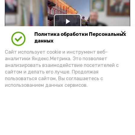
Play
Политика обработки Персональных
Video
данных
Сайт использует cookie и инструмент веб-
аналитики Яндекс.Метрика. Это позволяет
Видео: управление пресс-службы и информации
анализировать взаимодействие посетителей с
администрации губернатора АО
сайтом и делать его лучше. Продолжая
пользоваться сайтом, Вы соглашаетесь с
использованием данных сервисов.
год единства народов
закон
Подпишись!