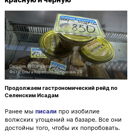
красную и чёрную
Сегодня, 11:00
Разное
Фото:
Ольга Корженко
Астрахань 24
Продолжаем гастрономический рейд по
Селенским Исадам
Ранее мы
писали
про изобилие
волжских угощений на базаре. Все они
достойны того, чтобы их попробовать.