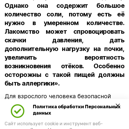
Однако она содержит большое
количество соли, потому есть её
нужно в умеренном количестве.
Лакомство может спровоцировать
скачки давления, дать
дополнительную нагрузку на почки,
увеличить вероятность
возникновения отёков. Особенно
осторожны с такой пищей должны
быть аллергики».
Для взрослого человека безопасной
порцией икры считается 30-50 граммов
Политика обработки Персональных
(2-3 ложки). При этом следует обратить
данных
внимание на хлеб, с которым она
Сайт использует cookie и инструмент веб-
подаётся: лучше выбирать