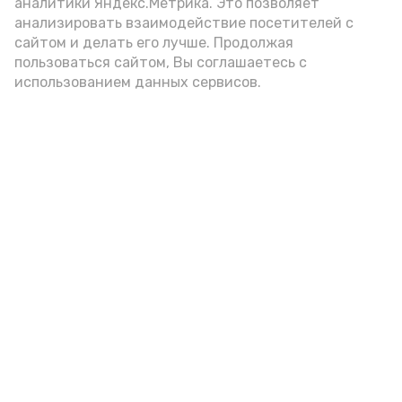
аналитики Яндекс.Метрика. Это позволяет
цельнозерновой, с мукой грубого
анализировать взаимодействие посетителей с
сайтом и делать его лучше. Продолжая
помола. Есть икру следует в первой
пользоваться сайтом, Вы соглашаетесь с
половине дня. Кстати, полезнее для
использованием данных сервисов.
здоровья сопроводить такой бутерброд
сочными овощами, свежей зеленью и
отварным яйцом.