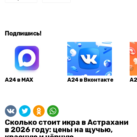
Подпишись!
А24 в MAX
А24 в Вконтакте
А2
Сколько стоит икра в Астрахани
в 2026 году: цены на щучью,