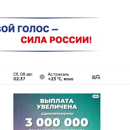
сб, 08 авг.
Астрахань
02:37
+
23
°С,
ясно