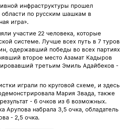
тивной инфраструктуры прошел
 области по русским шашкам в
ая игра».
яли участие 22 человека, которые
кой системе. Лучше всех путь в 7 туров
н, одержавший победы во всех партиях
анявший второе место Азамат Кадыров
ишировавший третьим Эмиль Адайбеков -
стки играли по круговой схеме, и здесь
одемонстрировала Мария Звада, также
езультат - 6 очков из 6 возможных.
а Арупова набрала 3,5 очка, обладатель
а - 2,5 очка.