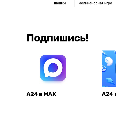
шашки
молниеносная игра
Подпишись!
А24 в MAX
А24 