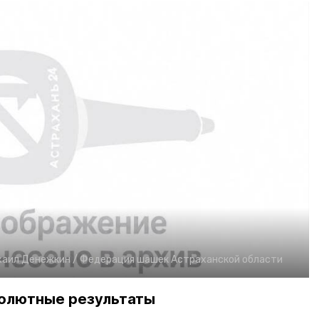
хаил Денежкин / Федерация шашек Астраханской области
олютные результаты