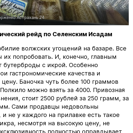
орженко
Астрахань 24
ический рейд по Селенским Исадам
билие волжских угощений на базаре. Все
ы их попробовать. И, конечно, главным
т бутерброды с икрой. Особенно
вои гастрономические качества и
цену. Баночка чуть более 100 граммов
 Полкило можно взять за 4000. Привозная
нения, стоит 2500 рублей за 250 грамм, за
амм. Сами продавцы недовольны
и не у каждого на прилавке есть такое
 икра, несмотря на высокую цену, не
 эксклюзивность полностью оправдывает