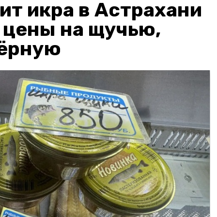
ит икра в Астрахани
: цены на щучью,
чёрную