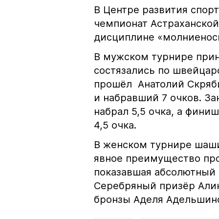
В Центре развития спор
чемпионат Астраханской
дисциплине «молниеносн
В мужском турнире прин
состязались по швейцарс
прошёл Анатолий Скряби
и набравший 7 очков. З
набрал 5,5 очка, а фин
4,5 очка.
В женском турнире шаши
явное преимущество пр
показавшая абсолютный р
Серебряный призёр Алик
бронзы Аделя Адельшинов