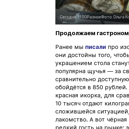
Сегодня, 11:00
Разное
Фото:
Ольга К
Продолжаем гастроном
Ранее мы
писали
про изо
они достойны того, чтоб
украшением стола стану
популярна щучья — за с
сравнительно доступную 
обойдётся в 850 рублей.
красная икорка, для срав
10 тысяч отдают килогр
сложившейся ситуацией, 
лакомство. А вот чёрная
редкий гость на рынке: