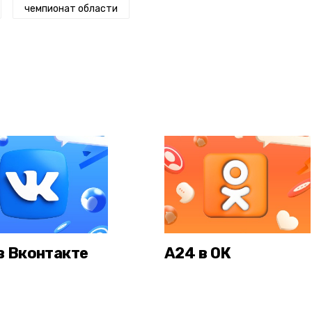
чемпионат области
в Вконтакте
А24 в ОК