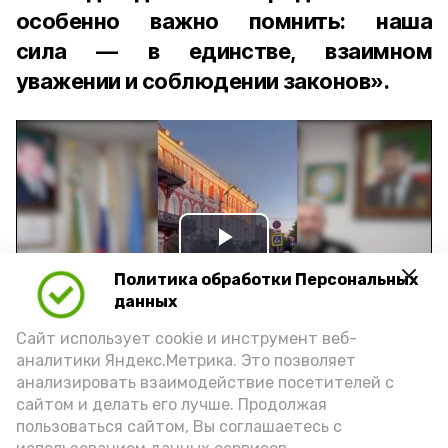
особенно важно помнить: наша
сила — в единстве, взаимном
уважении и соблюдении законов».
Play
Политика обработки Персональных
Video
данных
Сайт использует cookie и инструмент веб-
аналитики Яндекс.Метрика. Это позволяет
Видео: управление пресс-службы и информации
анализировать взаимодействие посетителей с
администрации губернатора АО
сайтом и делать его лучше. Продолжая
пользоваться сайтом, Вы соглашаетесь с