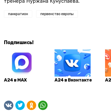
тренера Нуржана Кунуспаева.
панкратион
первенство европы
Подпишись!
А24 в MAX
А24 в Вконтакте
А2