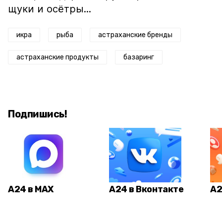
щуки и осётры...
икра
рыба
астраханские бренды
астраханские продукты
базаринг
Подпишись!
А24 в MAX
А24 в Вконтакте
А2