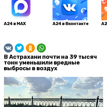
А24 в MAX
А24 в Вконтакте
А2
В Астрахани почти на 39 тысяч
тонн уменьшили вредные
выбросы в воздух