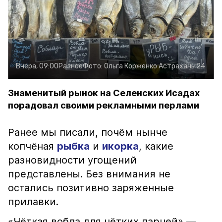
Вчера, 09:00
Разное
Фото:
Ольга Корженко
Астрахань 24
Знаменитый рынок на Селенских Исадах
порадовал своими рекламными перлами
Ранее мы писали, почём нынче
копчёная
рыбка
и
икорка
, какие
разновидности угощений
представлены. Без внимания не
остались позитивно заряженные
прилавки.
«Чёткая вобла для чётких парней» —