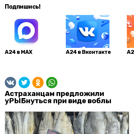
Подпишись!
А24 в MAX
А24 в Вконтакте
А2
Астраханцам предложили
уРЫБнуться при виде воблы