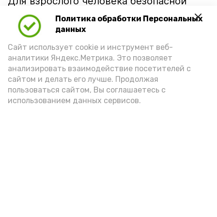
Для взрослого человека безопасной
порцией икры считается 30-50 граммов
Политика обработки Персональных
(2-3 ложки). При этом следует обратить
данных
внимание на хлеб, с которым она
Сайт использует cookie и инструмент веб-
подаётся: лучше выбирать
аналитики Яндекс.Метрика. Это позволяет
цельнозерновой, с мукой грубого
анализировать взаимодействие посетителей с
сайтом и делать его лучше. Продолжая
помола. Есть икру следует в первой
пользоваться сайтом, Вы соглашаетесь с
половине дня. Кстати, полезнее для
использованием данных сервисов.
здоровья сопроводить такой бутерброд
сочными овощами, свежей зеленью и
отварным яйцом.