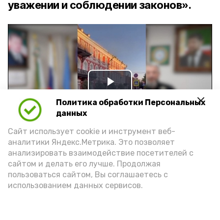
уважении и соблюдении законов».
Play
Политика обработки Персональных
Video
данных
Сайт использует cookie и инструмент веб-
аналитики Яндекс.Метрика. Это позволяет
Видео: управление пресс-службы и информации
анализировать взаимодействие посетителей с
администрации губернатора АО
сайтом и делать его лучше. Продолжая
пользоваться сайтом, Вы соглашаетесь с
использованием данных сервисов.
год единства народов
закон