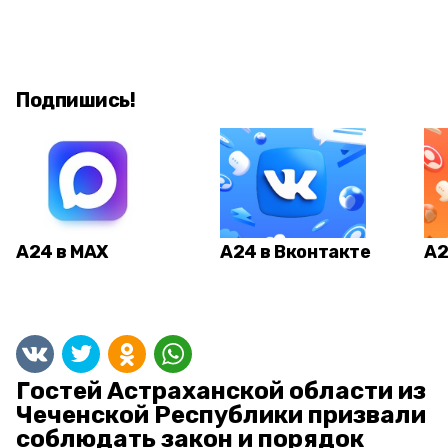
Подпишись!
А24 в MAX
А24 в Вконтакте
А2
Гостей Астраханской области из
Чеченской Республики призвали
соблюдать закон и порядок