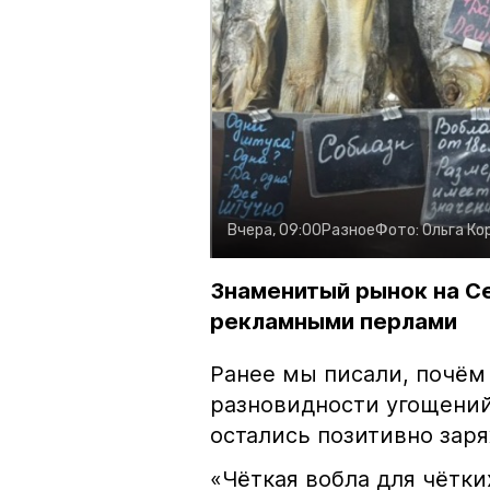
Вчера, 09:00
Разное
Фото:
Ольга Ко
Знаменитый рынок на С
рекламными перлами
Ранее мы писали, почём
разновидности угощений
остались позитивно зар
«Чёткая вобла для чётки