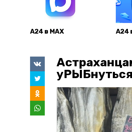
А24 в MAX
А24 
Астраханца
уРЫБнуться