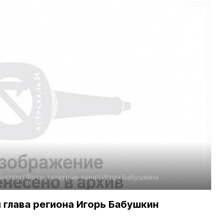
анспорт
Фото:
телеграм-канал Игоря Бабушкина
 глава региона Игорь Бабушкин