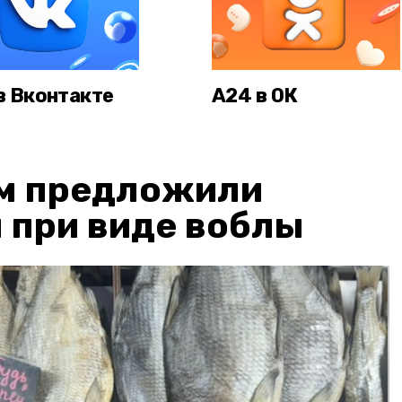
в Вконтакте
А24 в ОК
м предложили
 при виде воблы