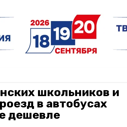
анских школьников и
роезд в автобусах
ое дешевле