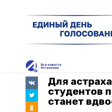
Все новости
Астрахани
Для астрах
студентов п
станет вдв