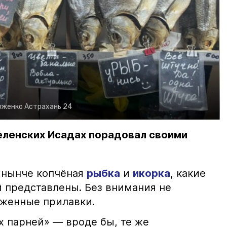
рженко
Астрахань 24
еленских Исадах порадовал своими
 нынче копчёная
рыбка
и
икорка
, какие
 представлены. Без внимания не
яженные прилавки.
х парней» — вроде бы, те же