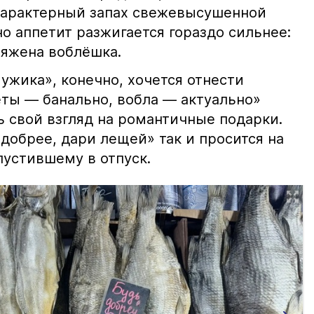
характерный запах свежевысушенной
но аппетит разжигается гораздо сильнее:
ряжена воблёшка.
ужика», конечно, хочется отнести
еты — банально, вобла — актуально»
ь свой взгляд на романтичные подарки.
добрее, дари лещей» так и просится на
тпустившему в отпуск.