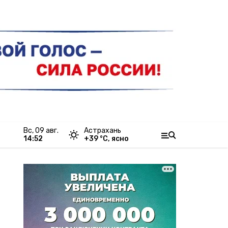
вс, 09 авг.
Астрахань
14:52
+
39
°С,
ясно