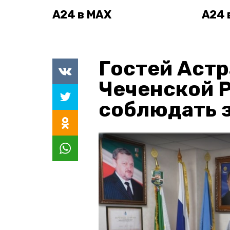
А24 в MAX
А24 
Гостей Астр
Чеченской 
соблюдать з