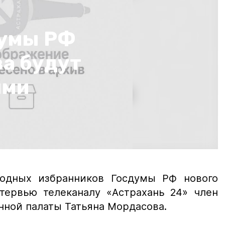
думы РФ
ва будут
ыми
родных избранников Госдумы РФ нового
нтервью телеканалу «Астрахань 24» член
нной палаты Татьяна Мордасова.