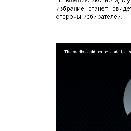
По мнению эксперта, с у
избрание станет свид
стороны избирателей.
This
is
a
The media could not be loaded, eith
modal
window.