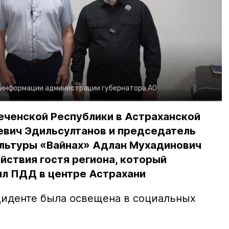
 информации администрации губернатора АО
еченской Республики в Астраханской
евич Эдильсултанов и председатель
льтуры «Вайнах» Адлан Мухадинович
йствия гостя региона, который
л ПДД в центре Астрахани
иденте была освещена в социальных