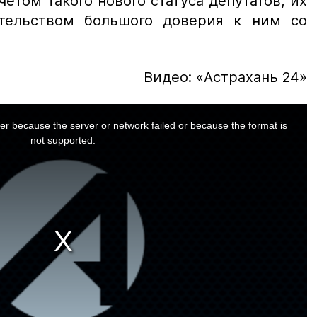
чётом такого нового статуса депутатов, их
етельством большого доверия к ним со
Видео: «Астрахань 24»
er because the server or network failed or because the format is
not supported.