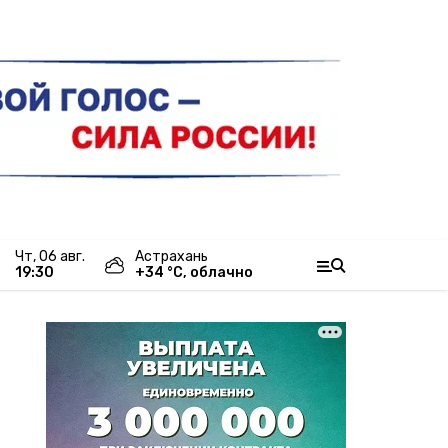
чт, 06 авг.
Астрахань
19:30
+
34
°С,
облачно