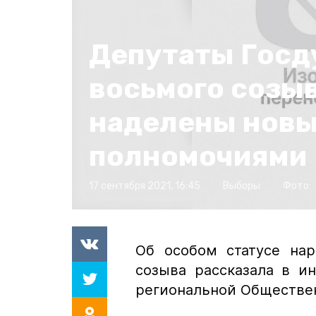
Депутаты Гос
восьмого созы
наделены нов
полномочиями
17 сентября 2021, 16:45
Выборы
Фото:
Об особом статусе на
созыва рассказала в и
региональной Обществе