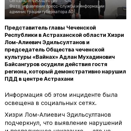
Сегодня, 16:15
Общество
Фото:
управление пресс-службы и информации
администрации губернатора АО
Представитель главы Чеченской
Республики в Астраханской области Хизри
Лом-Алиевич Эдильсултанов и
председатель Общества чеченской
культуры «Вайнах» Адлан Мухадинович
Байсангуров осудили действия гостя
региона, который демонстративно нарушил
ПДД в центре Астрахани
Информация об этом инциденте была
освещена в социальных сетях.
Хизри Лом-Алиевич Эдильсултанов
подчеркнул, что выявление нарушений