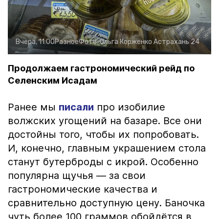
Вчера, 11:00
Разное
Фото:
Ольга Корженко
Астрахань 24
Продолжаем гастрономический рейд по
Селенским Исадам
Ранее мы
писали
про изобилие
волжских угощений на базаре. Все они
достойны того, чтобы их попробовать.
И, конечно, главным украшением стола
станут бутерброды с икрой. Особенно
популярна щучья — за свои
гастрономические качества и
сравнительно доступную цену. Баночка
чуть более 100 граммов обойдётся в