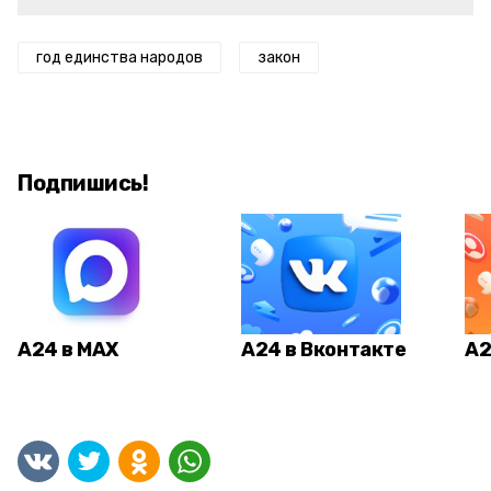
год единства народов
закон
Подпишись!
А24 в MAX
А24 в Вконтакте
А2