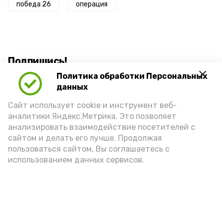
победа 26
операция
Подпишись!
Политика обработки Персональных
данных
Сайт использует cookie и инструмент веб-
аналитики Яндекс.Метрика. Это позволяет
анализировать взаимодействие посетителей с
А24 в MAX
А24 в Вконтакте
А2
сайтом и делать его лучше. Продолжая
пользоваться сайтом, Вы соглашаетесь с
использованием данных сервисов.
Астраханцам предложили
уРЫБнуться при виде воблы