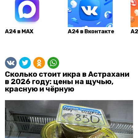
А24 в MAX
А24 в Вконтакте
А2
Сколько стоит икра в Астрахани
в 2026 году: цены на щучью,
красную и чёрную