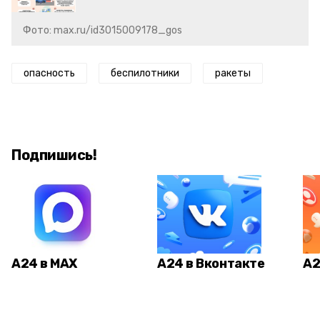
Фото: max.ru/id3015009178_gos
опасность
беспилотники
ракеты
Подпишись!
А24 в MAX
А24 в Вконтакте
А2