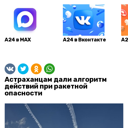
А24 в MAX
А24 в Вконтакте
А2
Астраханцам дали алгоритм
действий при ракетной
опасности