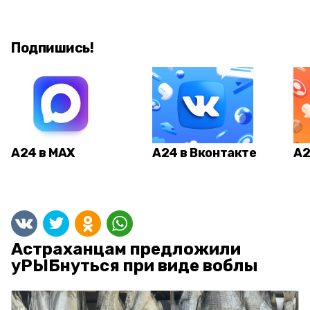
Подпишись!
А24 в MAX
А24 в Вконтакте
А2
Астраханцам предложили
уРЫБнуться при виде воблы