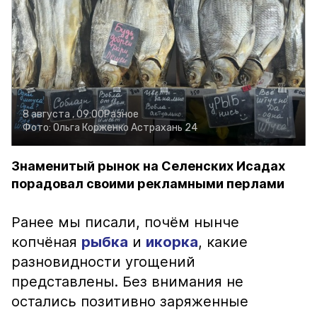
8 августа , 09:00
Разное
Фото:
Ольга Корженко
Астрахань 24
Знаменитый рынок на Селенских Исадах
порадовал своими рекламными перлами
Ранее мы писали, почём нынче
копчёная
рыбка
и
икорка
, какие
разновидности угощений
представлены. Без внимания не
остались позитивно заряженные