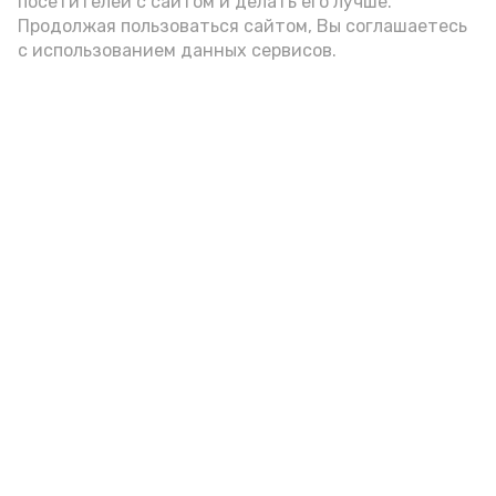
посетителей с сайтом и делать его лучше.
Продолжая пользоваться сайтом, Вы соглашаетесь
с использованием данных сервисов.
Фото: Ольга Корженко Астрахань 24
Как объяснили продавцы, воблу берут
охотно: уж больно хороша на вкус. К
тому же её удобно транспортировать,
она долго не портится. А это
немаловажно: рыбка, особенно с такими
бодрыми «аффирмациями», станет
лакомым презентом даже для далеко
живущих любимых.