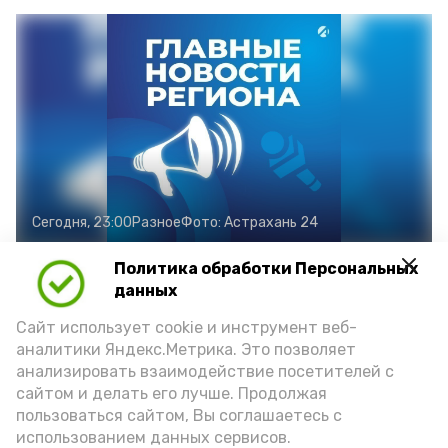
Сегодня, 23:00
Разное
Фото:
Астрахань 24
Политика обработки Персональных
данных
Вот что попало в пятёрку
Сайт использует cookie и инструмент веб-
событий дня:
аналитики Яндекс.Метрика. Это позволяет
анализировать взаимодействие посетителей с
сайтом и делать его лучше. Продолжая
Гостей Астраханской
пользоваться сайтом, Вы соглашаетесь с
области из Чеченской
использованием данных сервисов.