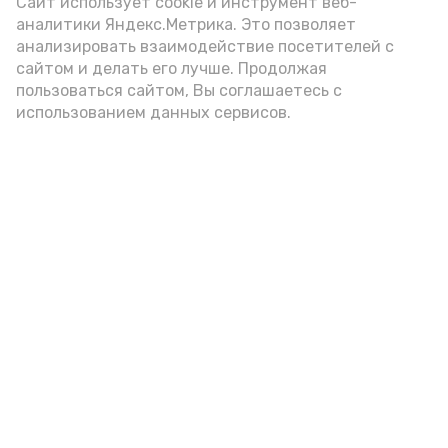
Сайт использует cookie и инструмент веб-
аналитики Яндекс.Метрика. Это позволяет
Видео: управление пресс-службы и информации
анализировать взаимодействие посетителей с
администрации губернатора АО
сайтом и делать его лучше. Продолжая
пользоваться сайтом, Вы соглашаетесь с
использованием данных сервисов.
год единства народов
закон
Подпишись!
А24 в MAX
А24 в Вконтакте
А2