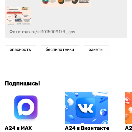
Фото: max.ru/id3015009178_gos
опасность
беспилотники
ракеты
Подпишись!
А24 в MAX
А24 в Вконтакте
А2