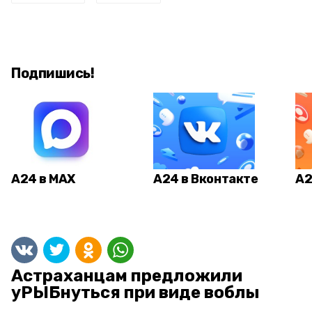
Подпишись!
А24 в MAX
А24 в Вконтакте
А2
Астраханцам предложили
уРЫБнуться при виде воблы