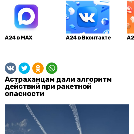
А24 в MAX
А24 в Вконтакте
А2
Астраханцам дали алгоритм
действий при ракетной
опасности