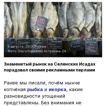
8 августа , 09:00
Разное
Фото:
Ольга Корженко
Астрахань 24
Знаменитый рынок на Селенских Исадах
порадовал своими рекламными перлами
Ранее мы писали, почём нынче
копчёная
рыбка
и
икорка
, какие
разновидности угощений
представлены. Без внимания не