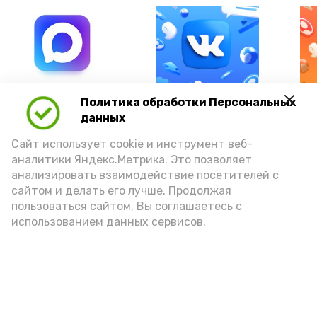
А24 в MAX
А24 в Вконтакте
А2
Политика обработки Персональных
данных
Сайт использует cookie и инструмент веб-
аналитики Яндекс.Метрика. Это позволяет
анализировать взаимодействие посетителей с
Гостей Астраханской области из
сайтом и делать его лучше. Продолжая
Чеченской Республики призвали
пользоваться сайтом, Вы соглашаетесь с
использованием данных сервисов.
соблюдать закон и порядок