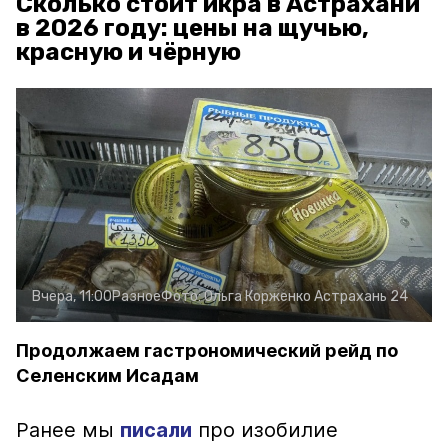
Сколько стоит икра в Астрахани
в 2026 году: цены на щучью,
красную и чёрную
Вчера, 11:00
Разное
Фото:
Ольга Корженко
Астрахань 24
Продолжаем гастрономический рейд по
Селенским Исадам
Ранее мы
писали
про изобилие