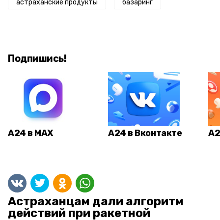
астраханские продукты
базаринг
Подпишись!
А24 в MAX
А24 в Вконтакте
А2
Астраханцам дали алгоритм
действий при ракетной