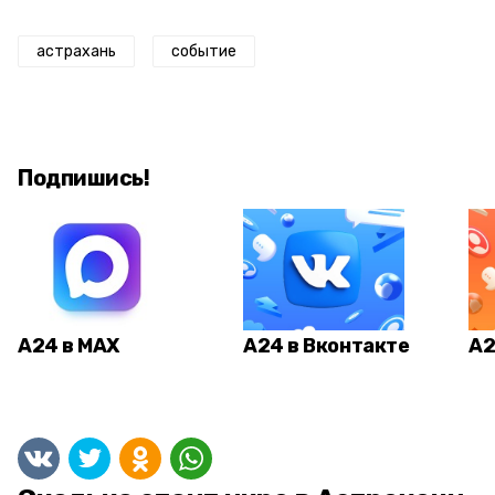
астрахань
событие
Подпишись!
А24 в MAX
А24 в Вконтакте
А2