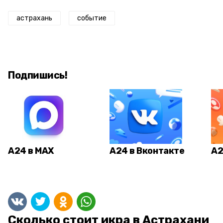
астрахань
событие
Подпишись!
А24 в MAX
А24 в Вконтакте
А2
Сколько стоит икра в Астрахани