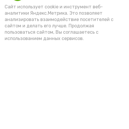
внимание на хлеб, с которым она
Сайт использует cookie и инструмент веб-
подаётся: лучше выбирать
аналитики Яндекс.Метрика. Это позволяет
цельнозерновой, с мукой грубого
анализировать взаимодействие посетителей с
сайтом и делать его лучше. Продолжая
помола. Есть икру следует в первой
пользоваться сайтом, Вы соглашаетесь с
половине дня. Кстати, полезнее для
использованием данных сервисов.
здоровья сопроводить такой бутерброд
сочными овощами, свежей зеленью и
отварным яйцом.