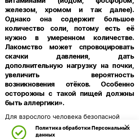
витаминами (йодом, фосфором,
железом, хромом и так далее).
Однако она содержит большое
количество соли, потому есть её
нужно в умеренном количестве.
Лакомство может спровоцировать
скачки давления, дать
дополнительную нагрузку на почки,
увеличить вероятность
возникновения отёков. Особенно
осторожны с такой пищей должны
быть аллергики».
Для взрослого человека безопасной
порцией икры считается 30-50 граммов
Политика обработки Персональных
(2-3 ложки). При этом следует обратить
данных