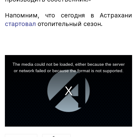
Напомним, что сегодня в Астрахани
стартовал
отопительный сезон.
This
is
a
The media could not be loaded, either because the server
modal
window.
or network failed or because the format is not supported.