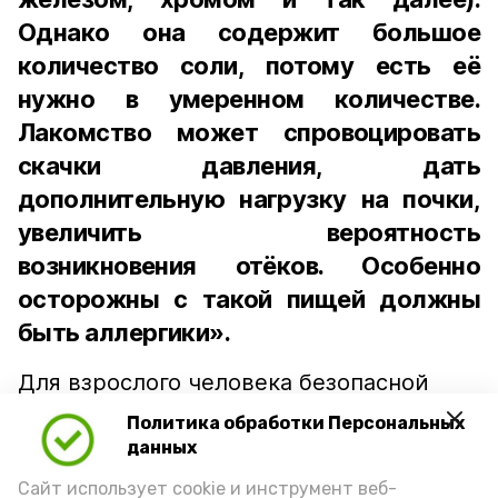
Однако она содержит большое
количество соли, потому есть её
нужно в умеренном количестве.
Лакомство может спровоцировать
скачки давления, дать
дополнительную нагрузку на почки,
увеличить вероятность
возникновения отёков. Особенно
осторожны с такой пищей должны
быть аллергики».
Для взрослого человека безопасной
порцией икры считается 30-50 граммов
Политика обработки Персональных
(2-3 ложки). При этом следует обратить
данных
внимание на хлеб, с которым она
Сайт использует cookie и инструмент веб-