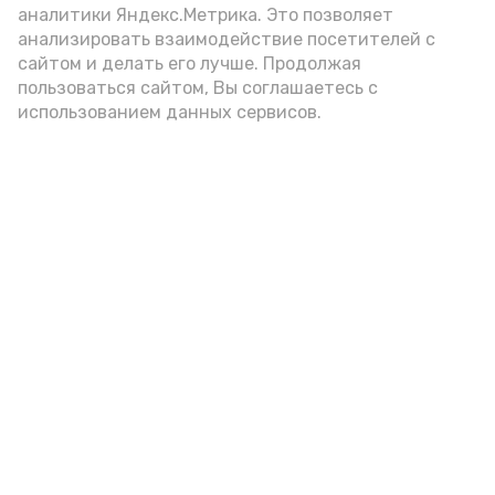
подаётся: лучше выбирать
аналитики Яндекс.Метрика. Это позволяет
цельнозерновой, с мукой грубого
анализировать взаимодействие посетителей с
сайтом и делать его лучше. Продолжая
помола. Есть икру следует в первой
пользоваться сайтом, Вы соглашаетесь с
половине дня. Кстати, полезнее для
использованием данных сервисов.
здоровья сопроводить такой бутерброд
сочными овощами, свежей зеленью и
отварным яйцом.