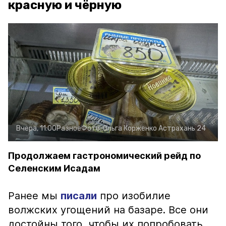
красную и чёрную
Вчера, 11:00
Разное
Фото:
Ольга Корженко
Астрахань 24
Продолжаем гастрономический рейд по
Селенским Исадам
Ранее мы
писали
про изобилие
волжских угощений на базаре. Все они
достойны того, чтобы их попробовать.