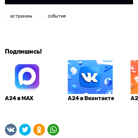
астрахань
событие
Подпишись!
А24 в MAX
А24 в Вконтакте
А2