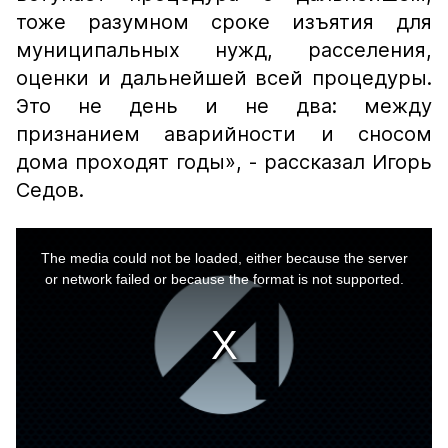
тоже разумном сроке изъятия для
муниципальных нужд, расселения,
оценки и дальнейшей всей процедуры.
Это не день и не два: между
признанием аварийности и сносом
дома проходят годы», - рассказал Игорь
Седов.
This
is
a
The media could not be loaded, either because the server
modal
window.
or network failed or because the format is not supported.