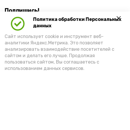
Подпишись!
Политика обработки Персональных
данных
Сайт использует cookie и инструмент веб-
аналитики Яндекс.Метрика. Это позволяет
анализировать взаимодействие посетителей с
А24 в MAX
А24 в Вконтакте
А2
сайтом и делать его лучше. Продолжая
пользоваться сайтом, Вы соглашаетесь с
использованием данных сервисов.
Астраханцам дали алгоритм
действий при ракетной
опасности