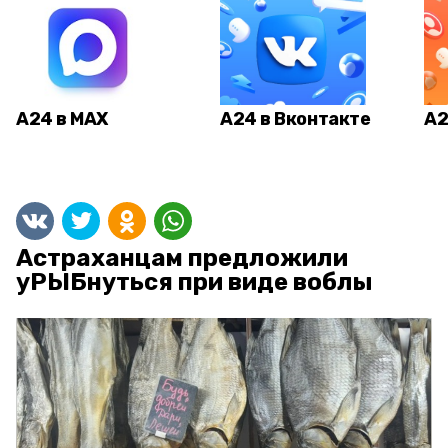
А24 в MAX
А24 в Вконтакте
А2
Астраханцам предложили
уРЫБнуться при виде воблы