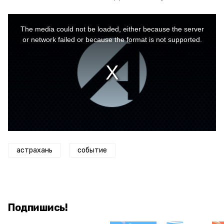
This
is
a
The media could not be loaded, either because the server
modal
window.
or network failed or because the format is not supported.
астрахань
событие
Подпишись!