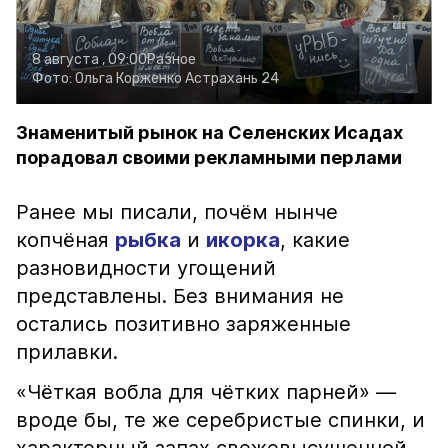
8 августа , 09:00
Разное
Фото:
Ольга Корженко
Астрахань 24
Знаменитый рынок на Селенских Исадах
порадовал своими рекламными перлами
Ранее мы писали, почём нынче
копчёная
рыбка
и
икорка
, какие
разновидности угощений
представлены. Без внимания не
остались позитивно заряженные
прилавки.
«Чёткая вобла для чётких парней» —
вроде бы, те же серебристые спинки, и