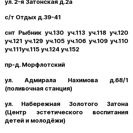
ул. 2-я Затонская д.2а
с/т Отдых д.39-41
снт Рыбник уч.130 уч.113 уч.118 уч.120
уч.121 уч.129 уч.105 уч.106 уч.109 уч.110
уч.111уч.115 уч.124 уч.152
пр-д. Морфлотский
ул. Адмирала Нахимова д.68/1
(поливочная станция)
ул. Набережная Золотого Затона
(Центр эстетического воспитания
детей и молодёжи)