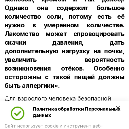
Однако она содержит большое
количество соли, потому есть её
нужно в умеренном количестве.
Лакомство может спровоцировать
скачки давления, дать
дополнительную нагрузку на почки,
увеличить вероятность
возникновения отёков. Особенно
осторожны с такой пищей должны
быть аллергики».
Для взрослого человека безопасной
порцией икры считается 30-50 граммов
Политика обработки Персональных
(2-3 ложки). При этом следует обратить
данных
внимание на хлеб, с которым она
Сайт использует cookie и инструмент веб-