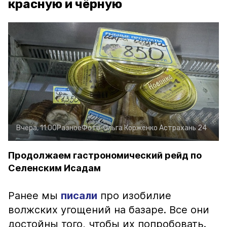
красную и чёрную
Вчера, 11:00
Разное
Фото:
Ольга Корженко
Астрахань 24
Продолжаем гастрономический рейд по
Селенским Исадам
Ранее мы
писали
про изобилие
волжских угощений на базаре. Все они
достойны того, чтобы их попробовать.