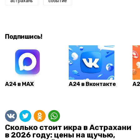
астрахань
событие
Подпишись!
А24 в MAX
А24 в Вконтакте
А2
Сколько стоит икра в Астрахани
в 2026 году: цены на щучью,