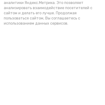
подаётся: лучше выбирать
аналитики Яндекс.Метрика. Это позволяет
цельнозерновой, с мукой грубого
анализировать взаимодействие посетителей с
сайтом и делать его лучше. Продолжая
помола. Есть икру следует в первой
пользоваться сайтом, Вы соглашаетесь с
половине дня. Кстати, полезнее для
использованием данных сервисов.
здоровья сопроводить такой бутерброд
сочными овощами, свежей зеленью и
отварным яйцом.