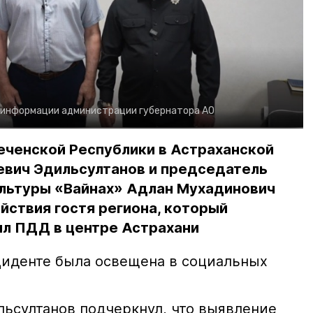
 информации администрации губернатора АО
еченской Республики в Астраханской
евич Эдильсултанов и председатель
льтуры «Вайнах» Адлан Мухадинович
йствия гостя региона, который
л ПДД в центре Астрахани
иденте была освещена в социальных
ьсултанов подчеркнул, что выявление