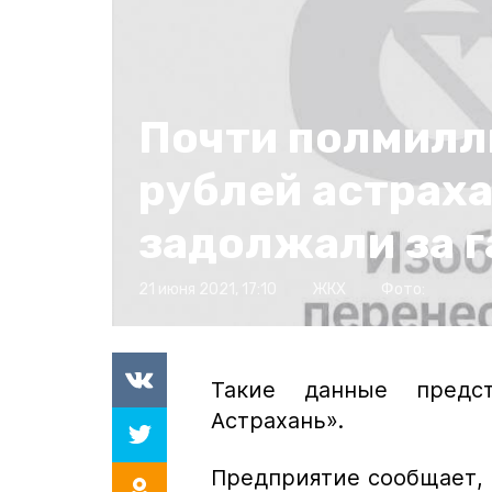
Почти полмилл
рублей астрах
задолжали за г
21 июня 2021, 17:10
ЖКХ
Фото:
Такие данные предс
Астрахань».
Предприятие сообщает, ч