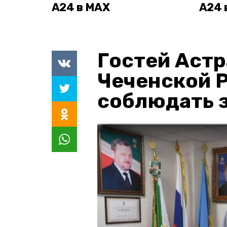
А24 в MAX
А24 
Гостей Астр
Чеченской 
соблюдать з