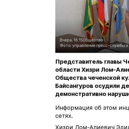
Вчера, 16:15
Общество
Фото:
управление пресс-службы и
Представитель главы Ч
области Хизри Лом-Али
Общества чеченской ку
Байсангуров осудили де
демонстративно наруши
Информация об этом инц
сетях.
Хизри Лом-Алиевич Эдил