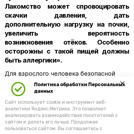
Лакомство может спровоцировать
скачки давления, дать
дополнительную нагрузку на почки,
увеличить вероятность
возникновения отёков. Особенно
осторожны с такой пищей должны
быть аллергики».
Для взрослого человека безопасной
порцией икры считается 30-50 граммов
Политика обработки Персональных
(2-3 ложки). При этом следует обратить
данных
внимание на хлеб, с которым она
Сайт использует cookie и инструмент веб-
подаётся: лучше выбирать
аналитики Яндекс.Метрика. Это позволяет
цельнозерновой, с мукой грубого
анализировать взаимодействие посетителей с
сайтом и делать его лучше. Продолжая
помола. Есть икру следует в первой
пользоваться сайтом, Вы соглашаетесь с
половине дня. Кстати, полезнее для