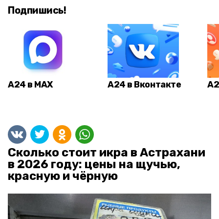
Подпишись!
А24 в MAX
А24 в Вконтакте
А2
Сколько стоит икра в Астрахани
в 2026 году: цены на щучью,
красную и чёрную