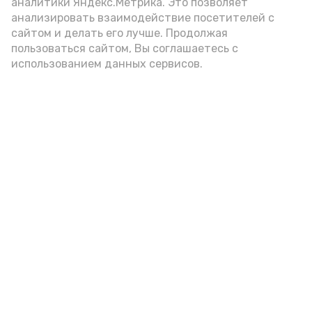
аналитики Яндекс.Метрика. Это позволяет
цельнозерновой, с мукой грубого
анализировать взаимодействие посетителей с
сайтом и делать его лучше. Продолжая
помола. Есть икру следует в первой
пользоваться сайтом, Вы соглашаетесь с
половине дня. Кстати, полезнее для
использованием данных сервисов.
здоровья сопроводить такой бутерброд
сочными овощами, свежей зеленью и
отварным яйцом.