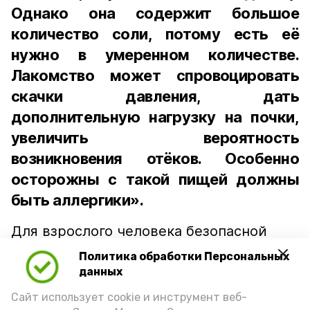
Однако она содержит большое
количество соли, потому есть её
нужно в умеренном количестве.
Лакомство может спровоцировать
скачки давления, дать
дополнительную нагрузку на почки,
увеличить вероятность
возникновения отёков. Особенно
осторожны с такой пищей должны
быть аллергики».
Для взрослого человека безопасной
порцией икры считается 30-50 граммов
Политика обработки Персональных
(2-3 ложки). При этом следует обратить
данных
внимание на хлеб, с которым она
Сайт использует cookie и инструмент веб-
подаётся: лучше выбирать