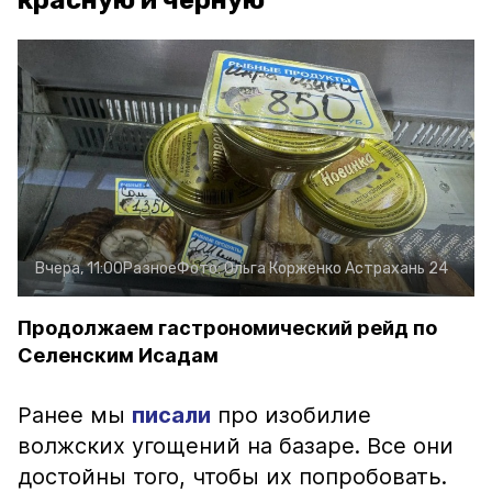
красную и чёрную
Вчера, 11:00
Разное
Фото:
Ольга Корженко
Астрахань 24
Продолжаем гастрономический рейд по
Селенским Исадам
Ранее мы
писали
про изобилие
волжских угощений на базаре. Все они
достойны того, чтобы их попробовать.