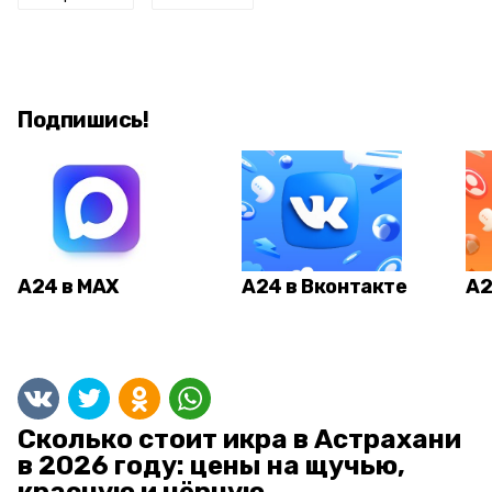
Подпишись!
А24 в MAX
А24 в Вконтакте
А2
Сколько стоит икра в Астрахани
в 2026 году: цены на щучью,