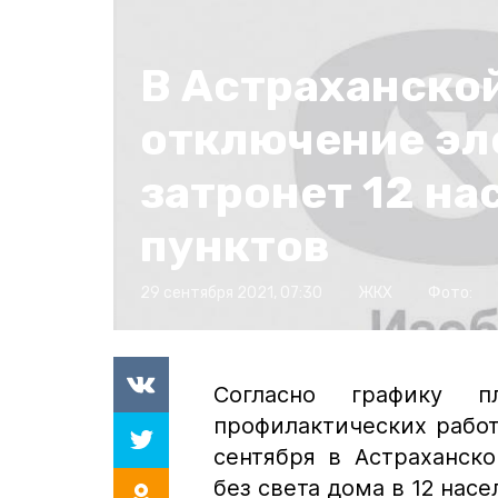
В Астраханско
отключение эл
затронет 12 н
пунктов
29 сентября 2021, 07:30
ЖКХ
Фото:
Согласно графику п
профилактических работ
сентября в Астраханско
без света дома в 12 нас