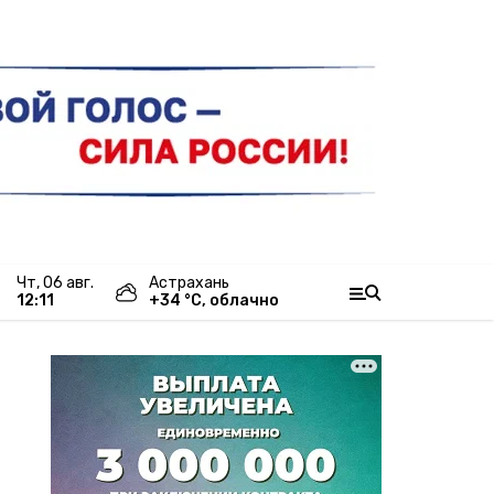
чт, 06 авг.
Астрахань
12:11
+
34
°С,
облачно