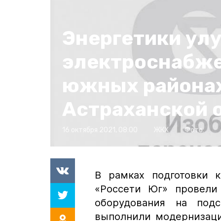
Энергетики ул
электроснабже
южных района
Астраханской 
16 октября 2021, 08:00
ЖКХ
Фото:
В рамках подготовки 
«Россети Юг» провели
оборудования на под
выполнили модернизаци