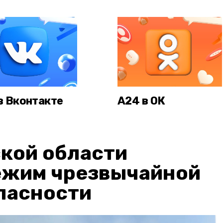
в Вконтакте
А24 в ОК
кой области
ежим чрезвычайной
пасности