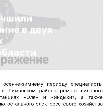
учшили
ние в двух
х
области
к осенне-зимнему периоду специалисты
 в Лиманском районе ремонт силового
станциях «Оля» и «Яндыки», а также
ю остального электросетевого хозяйства