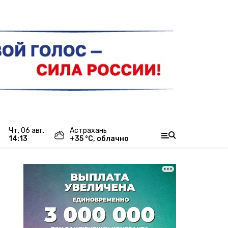
чт, 06 авг.
Астрахань
14:13
+
35
°С,
облачно