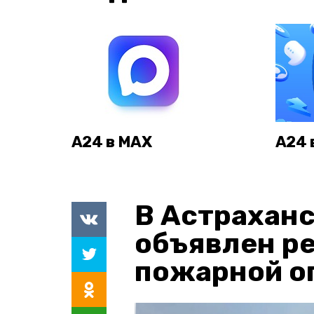
А24 в MAX
А24 
В Астраханс
объявлен р
пожарной о