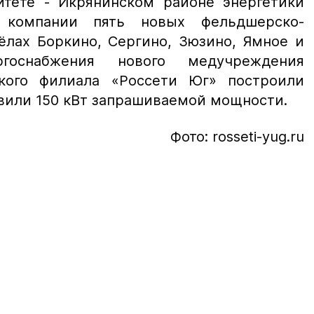
тете - Икрянинском районе энергетики
 компании пять новых фельдшерско-
ёлах Боркино, Сергино, Зюзино, Ямное и
ргоснабжения нового медучреждения
ского филиала «Россети Юг» построили
авили 150 кВт запрашиваемой мощности.
Фото: rosseti-yug.ru