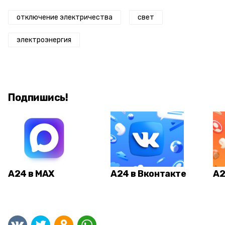
отключение электричества
свет
электроэнергия
Подпишись!
А24 в MAX
А24 в Вконтакте
А2