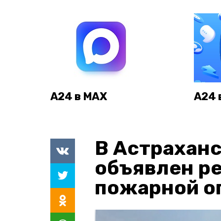
А24 в MAX
А24 
В Астраханс
объявлен р
пожарной о