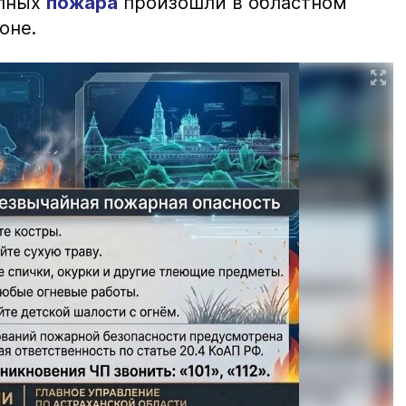
упных
пожара
произошли в областном
оне.