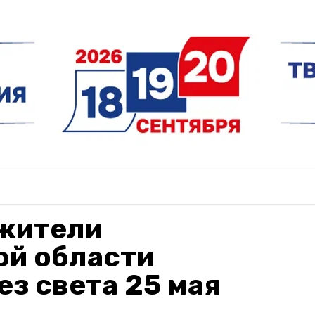
жители
ой области
ез света 25 мая