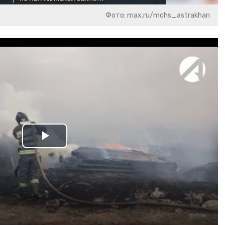
Фото: max.ru/mchs_astrakhan
Play
Video