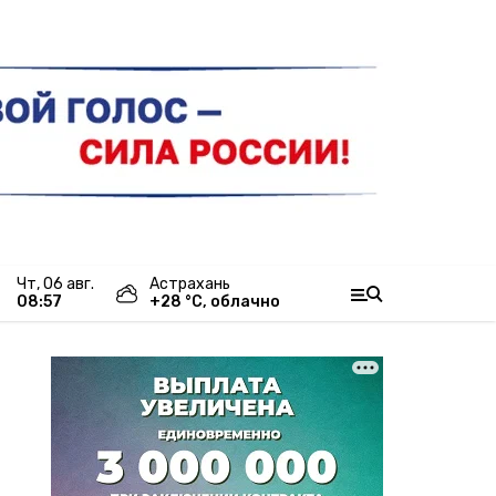
чт, 06 авг.
Астрахань
08:57
+
28
°С,
облачно