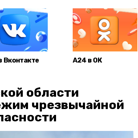
в Вконтакте
А24 в ОК
кой области
ежим чрезвычайной
пасности