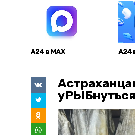
А24 в MAX
А24 
Астраханца
уРЫБнуться