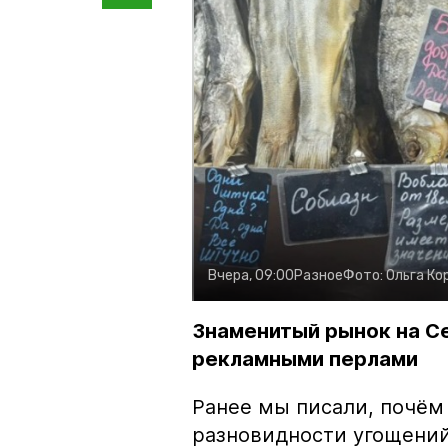
Вчера, 09:00
Разное
Фото:
Ольга Ко
Знаменитый рынок на С
рекламными перлами
Ранее мы писали, почём
разновидности угощений