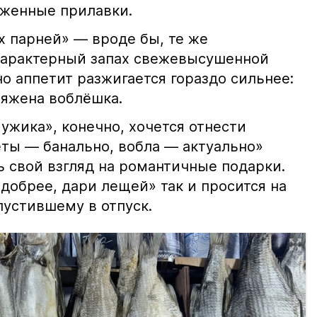
яженные прилавки.
х парней» — вроде бы, те же
характерный запах свежевысушенной
но аппетит разжигается гораздо сильнее:
ряжена воблёшка.
ужика», конечно, хочется отнести
еты — банально, вобла — актуально»
ь свой взгляд на романтичные подарки.
добрее, дари лещей» так и просится на
тпустившему в отпуск.