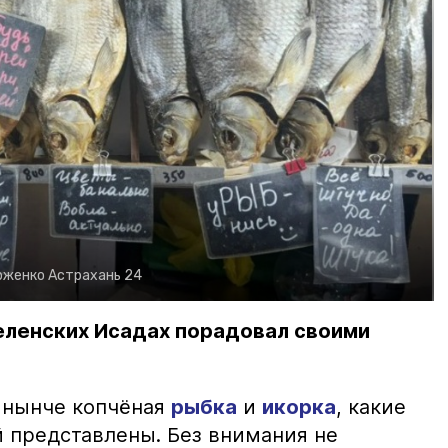
рженко
Астрахань 24
еленских Исадах порадовал своими
 нынче копчёная
рыбка
и
икорка
, какие
 представлены. Без внимания не