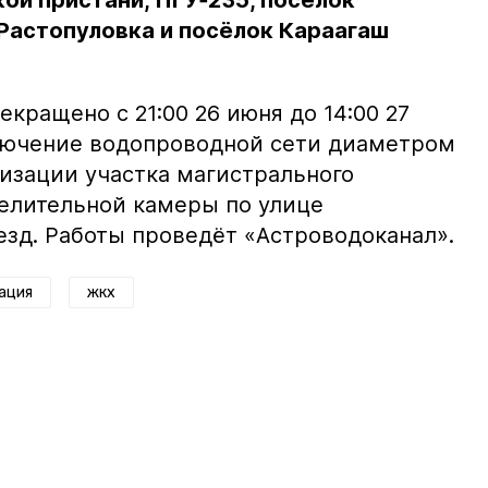
ой пристани, ПГУ‑235, посёлок
 Растопуловка и посёлок Караагаш
кращено с 21:00 26 июня до 14:00 27
лючение водопроводной сети диаметром
изации участка магистрального
елительной камеры по улице
оезд. Работы проведёт «Астроводоканал».
ация
жкх