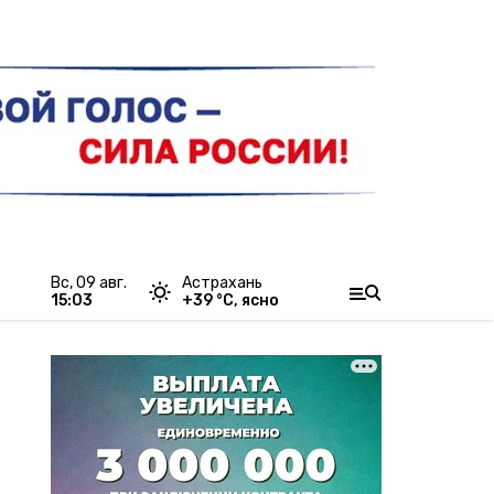
вс, 09 авг.
Астрахань
15:03
+
39
°С,
ясно