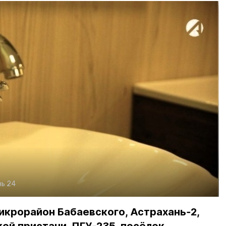
ь 24
крорайон Бабаевского, Астрахань‑2,