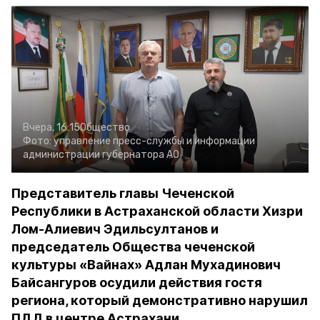
Вчера, 16:15
Общество
Фото:
управление пресс-службы и информации
администрации губернатора АО
Представитель главы Чеченской
Республики в Астраханской области Хизри
Лом-Алиевич Эдильсултанов и
председатель Общества чеченской
культуры «Вайнах» Адлан Мухадинович
Байсангуров осудили действия гостя
региона, который демонстративно нарушил
ПДД в центре Астрахани