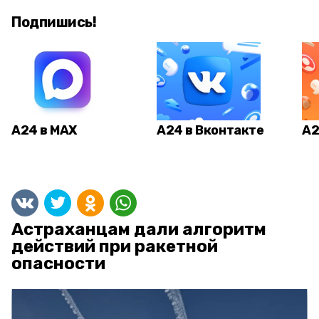
Подпишись!
А24 в MAX
А24 в Вконтакте
А2
Астраханцам дали алгоритм
действий при ракетной
опасности