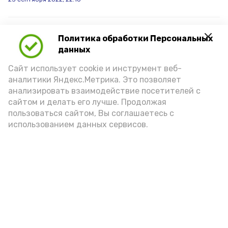
В эти выходные
Политика обработки Персональных
«Астраханские сезоны»
данных
посвятят Дню
Государственного флага
Сайт использует cookie и инструмент веб-
России
аналитики Яндекс.Метрика. Это позволяет
Жителей города ждёт развлекательная программа, где
анализировать взаимодействие посетителей с
каждый сможет найти себе занятие
сайтом и делать его лучше. Продолжая
пользоваться сайтом, Вы соглашаетесь с
19 августа 2022, 17:09
использованием данных сервисов.
Астраханцы могут посмотреть
кино под открытым небом
Бесплатные кинопоказы будут проводиться каждое
воскресенье с 14 августа по 11 сентября
13 августа 2022, 07:50