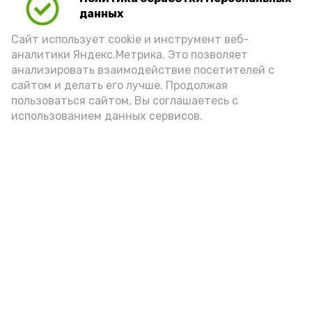
20 августа 2014, 16:40
данных
Сайт использует cookie и инструмент веб-
аналитики Яндекс.Метрика. Это позволяет
анализировать взаимодействие посетителей с
сайтом и делать его лучше. Продолжая
Новости
пользоваться сайтом, Вы соглашаетесь с
Происшествия
использованием данных сервисов.
Экономика
Политика
Спецоперация
Общество
Разное
ЖКХ
Новости Каспия
Наука и образование
Погода
Культура