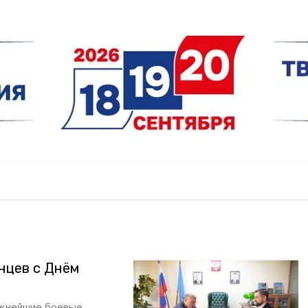
нцев с Днём
ожнейшие боевые