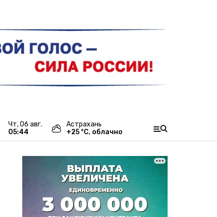
чт, 06 авг.
Астрахань
05:44
+
25
°С,
облачно