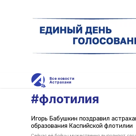
Все новости
Астрахани
#
флотилия
Игорь Бабушкин поздравил астраха
образования Каспийской флотилии
Сейчас её бойцы мужественно выполняют сл