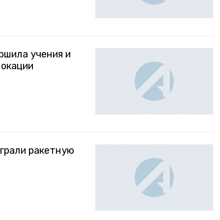
ршила учения и
локации
грали ракетную