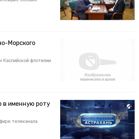
но-Морского
и Каспийской флотилии
р в именную роту
эфире телеканала