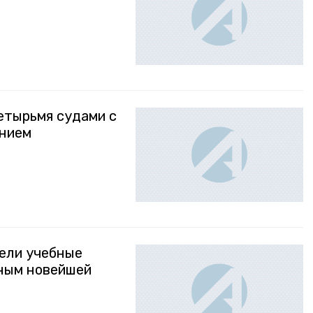
етырьмя судами с
анием
ели учебные
нным новейшей