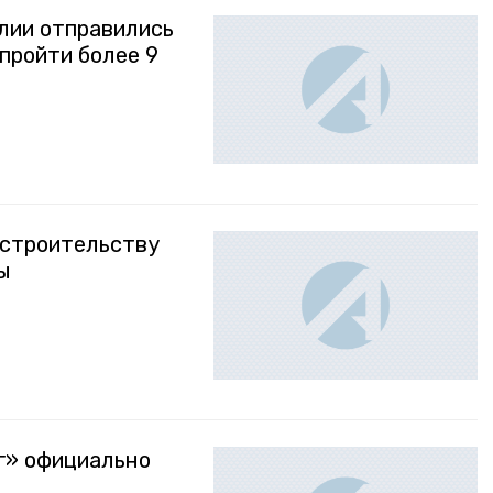
лии отправились
 пройти более 9
 строительству
ы
г» официально