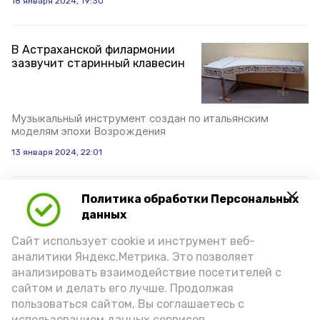
18 января 2024, 19:30
В Астраханской филармонии
зазвучит старинный клавесин
Музыкальный инструмент создан по итальянским
моделям эпохи Возрождения
13 января 2024, 22:01
Политика обработки Персональных
В праздники астраханцам
показали спектакль «Мороз
данных
Иванович»
Сайт использует cookie и инструмент веб-
аналитики Яндекс.Метрика. Это позволяет
Театр оперы и балета представил новогоднюю
анализировать взаимодействие посетителей с
премьеру
сайтом и делать его лучше. Продолжая
пользоваться сайтом, Вы соглашаетесь с
12 января 2024, 11:30
использованием данных сервисов.