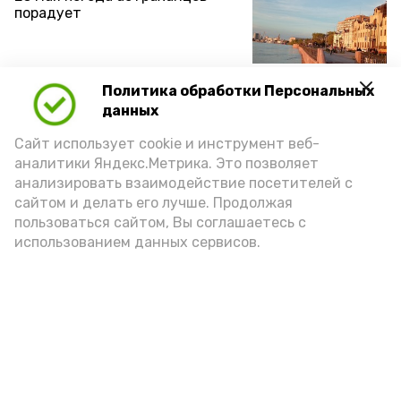
порадует
Небо в городе и области будет малооблачным
Политика обработки Персональных
22 мая , 21:30
данных
Сайт использует cookie и инструмент веб-
аналитики Яндекс.Метрика. Это позволяет
22 мая в Астрахани станет
анализировать взаимодействие посетителей с
ещё теплее
сайтом и делать его лучше. Продолжая
пользоваться сайтом, Вы соглашаетесь с
использованием данных сервисов.
Столбик термометра поднимется до +30 градусов
21 мая , 21:30
19 мая над Астраханью
прольётся дождь