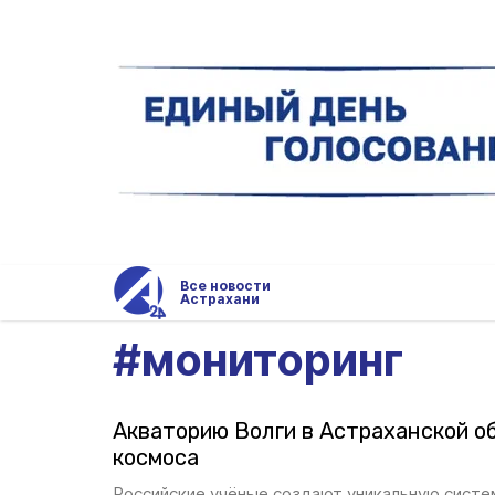
Все новости
Астрахани
#
мониторинг
Акваторию Волги в Астраханской об
космоса
Российские учёные создают уникальную систе