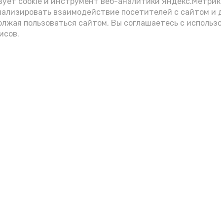
зует cookie и инструмент веб-аналитики Яндекс.Метрик
нализировать взаимодействие посетителей с сайтом и 
олжая пользоваться сайтом, Вы соглашаетесь с использ
исов.
хань 24
О нас
Наши СМИ
Редакция А24
Mayak-delta.ru
ООО Астраханский
Северо - Каспийска
региональный канал
Правда
Охрана труда
Заря Каспия
Выборы 2026
Орбита Знаменск