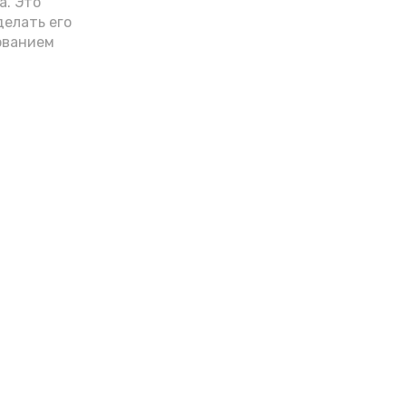
а. Это
делать его
ованием
я