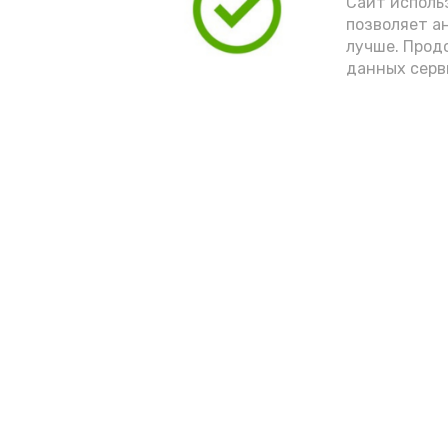
Сайт исполь
позволяет а
лучше. Прод
данных серв
Новости
Телеканал Астра
Происшествия
Телепрограмма
Экономика
Передачи
Политика
Проекты
Спецоперация
О телеканале
Общество