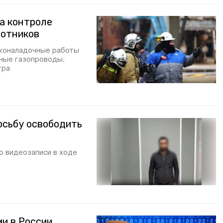
а контроле
лотников
сконаладочные работы
ьные газопроводы.
тра
осьбу освободить
о видеозаписи в ходе
и в России