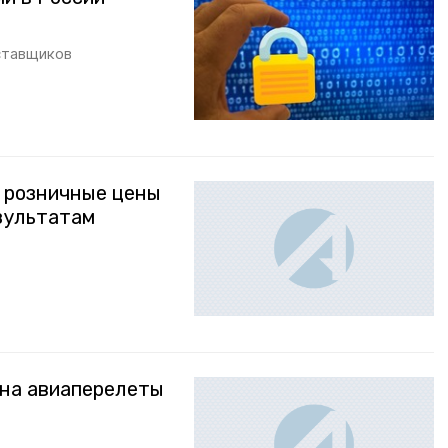
ставщиков
 розничные цены
езультатам
 на авиаперелеты