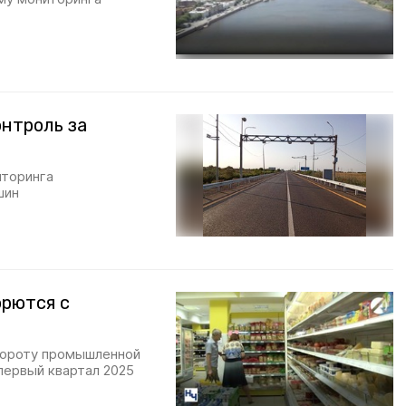
онтроль за
иторинга
шин
орются с
бороту промышленной
первый квартал 2025