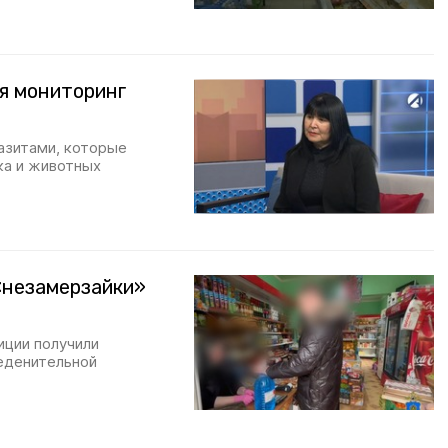
я мониторинг
азитами, которые
ка и животных
«незамерзайки»
иции получили
еденительной