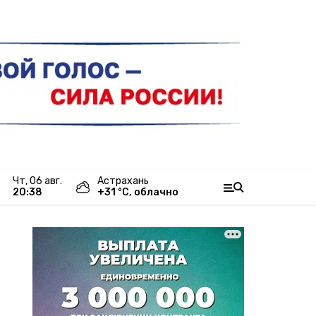
чт, 06 авг.
Астрахань
20:38
+
31
°С,
облачно