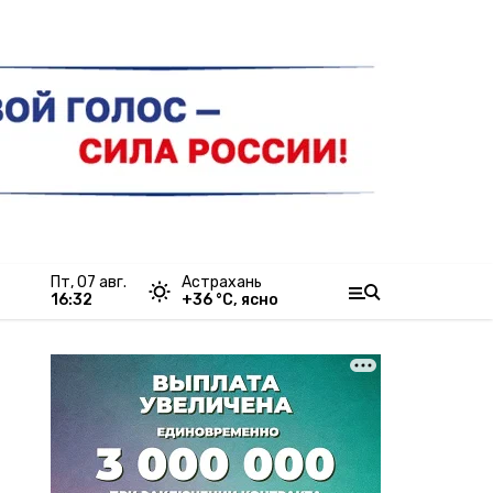
пт, 07 авг.
Астрахань
16:32
+
36
°С,
ясно