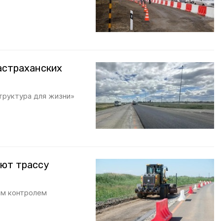
 астраханских
труктура для жизни»
уют трассу
ым контролем