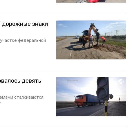
т дорожные знаки
 участке федеральной
овалось девять
лемами сталкиваются
»