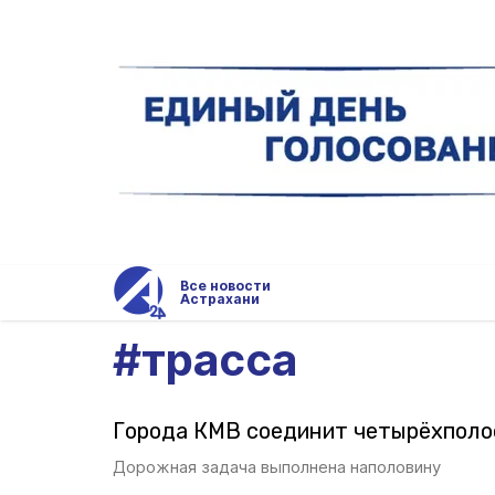
Все новости
Астрахани
#
трасса
Города КМВ соединит четырёхполо
Дорожная задача выполнена наполовину