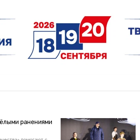
жёлыми ранениями
й
ечества» помогают с