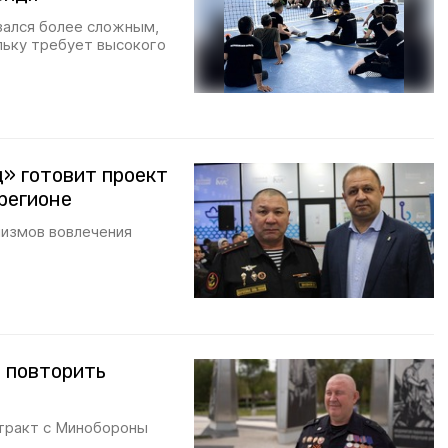
зался более сложным,
льку требует высокого
» готовит проект
 регионе
низмов вовлечения
 повторить
тракт с Минобороны