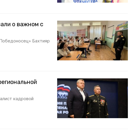
али о важном с
«Победоносец» Бахтияр
региональной
налист кадровой