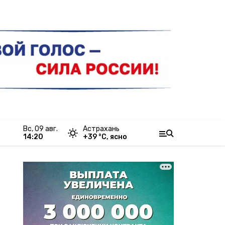
вс, 09 авг.
Астрахань
14:20
+
39
°С,
ясно