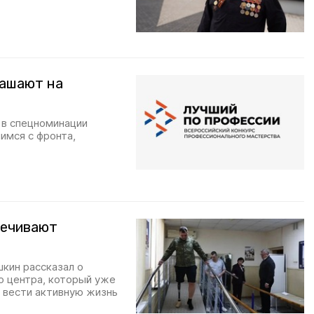
лашают на
 в спецноминации
имся с фронта,
печивают
кин рассказал о
о центра, который уже
 вести активную жизнь