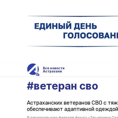
Все новости
Астрахани
#
ветеран сво
Астраханских ветеранов СВО с тя
обеспечивают адаптивной одеждо
В региональном филиале фонда «Защитники От