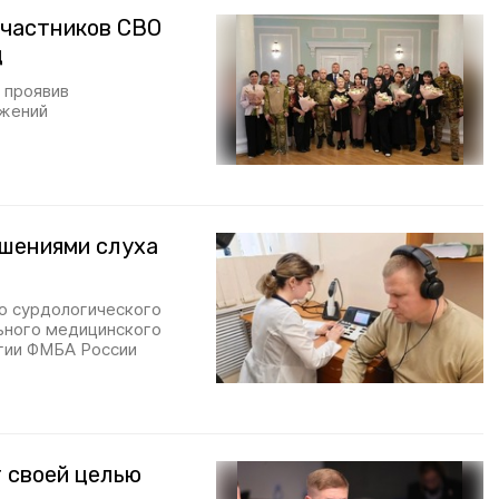
участников СВО
д
 проявив
ажений
ушениями слуха
го сурдологического
ьного медицинского
гии ФМБА России
 своей целью