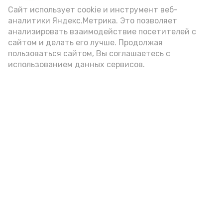
Сайт использует cookie и инструмент веб-
аналитики Яндекс.Метрика. Это позволяет
анализировать взаимодействие посетителей с
Новости
сайтом и делать его лучше. Продолжая
Происшествия
пользоваться сайтом, Вы соглашаетесь с
использованием данных сервисов.
Экономика
Политика
Спецоперация
Общество
Разное
ЖКХ
Новости Каспия
Наука и образование
Погода
Культура
Спорт
Новости партнёров