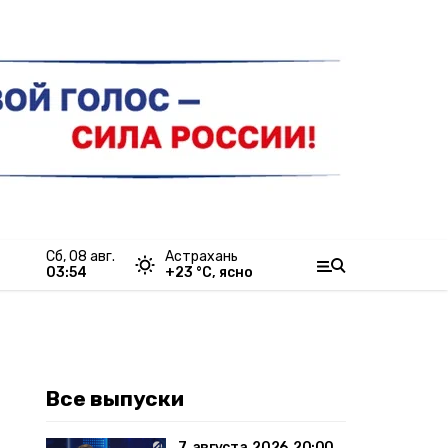
сб, 08 авг.
Астрахань
03:54
+
23
°С,
ясно
Все выпуски
7 августа 2026 20:00