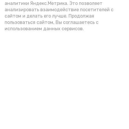
аналитики Яндекс.Метрика. Это позволяет
анализировать взаимодействие посетителей с
Новости
сайтом и делать его лучше. Продолжая
пользоваться сайтом, Вы соглашаетесь с
Происшествия
использованием данных сервисов.
Экономика
Политика
Спецоперация
Общество
Разное
ЖКХ
Новости Каспия
Наука и образование
Погода
Культура
Спорт
Новости партнёров
Медицина