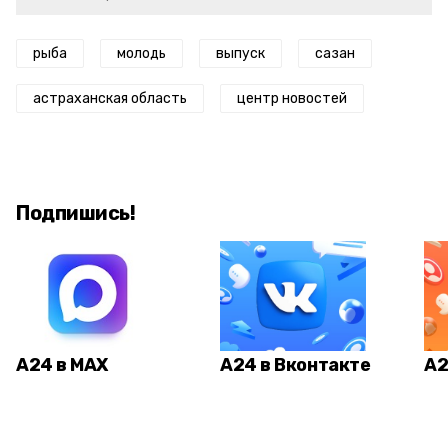
рыба
молодь
выпуск
сазан
астраханская область
центр новостей
Подпишись!
А24 в MAX
А24 в Вконтакте
А2